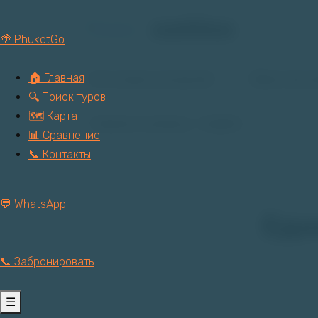
Перейти
aaddaa
к
🌴 PhuketGo
содержанию
🏠 Главная
Категории экскурсий
Обратная с
🔍 Поиск туров
🗺️ Карта
Главная страница — English
📊 Сравнение
📞 Контакты
💬 WhatsApp
Еди
📞 Забронировать
☰