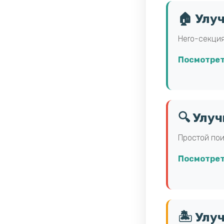
🏠 Улу
Hero-секция
Посмотрет
🔍 Улу
Простой пои
Посмотрет
🏝️ Ул