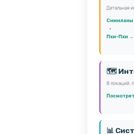
Детальная и
Симиланы
•
Пхи-Пхи →
🗺️ Ин
8 локаций, 
Посмотрет
📊 Сис