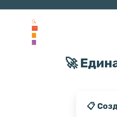
🔍
🗺️
📊
📈
🚀 Един
📋 Соз