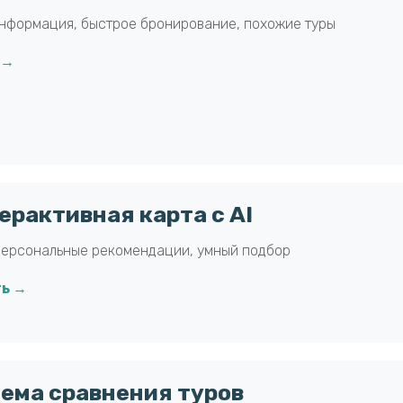
нформация, быстрое бронирование, похожие туры
 →
терактивная карта с AI
персональные рекомендации, умный подбор
ь →
тема сравнения туров