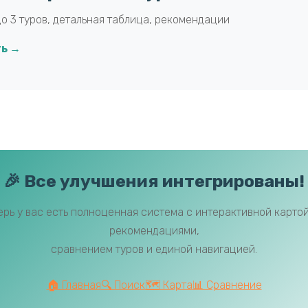
о 3 туров, детальная таблица, рекомендации
ь →
🎉 Все улучшения интегрированы!
ерь у вас есть полноценная система с интерактивной картой,
рекомендациями,
сравнением туров и единой навигацией.
🏠 Главная
🔍 Поиск
🗺️ Карта
📊 Сравнение