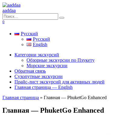
Перейти
к
aaddaa
содержанию
Search
for:
0
Русский
Русский
English
Категории экскурсий
Обзорные экскурсии по Пхукету
Морские экскурсии
Обратная связь
Сухопутные экскурсии
Прайс-лист экскурсий для активных людей
Главная страница — English
Главная страница
»
Главная — PhuketGo Enhanced
Главная — PhuketGo Enhanced