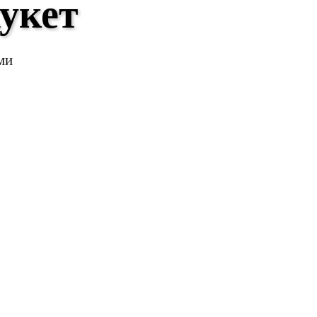
укет
ми