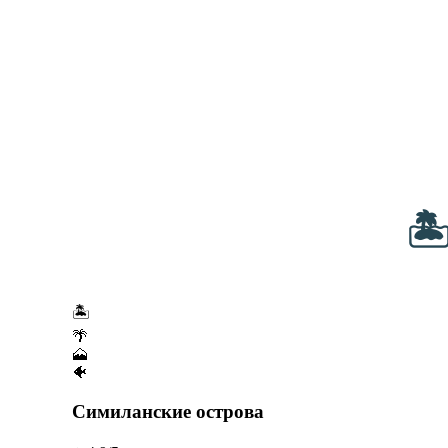
🏝
🏝️
🌴
🗻
🐠
Симиланские острова