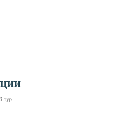
ации
й тур