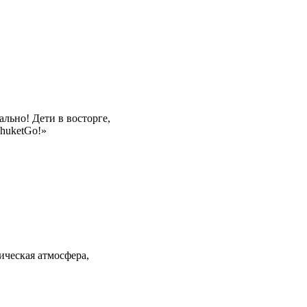
льно! Дети в восторге,
PhuketGo!»
ическая атмосфера,