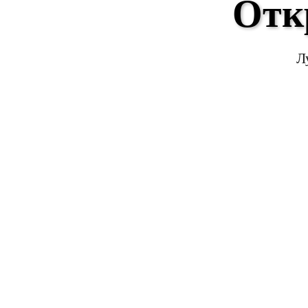
Отк
Л