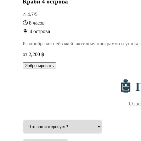
Краби 4 острова
⭐ 4.7/5
⏱️ 8 часов
🏝️ 4 острова
Разнообразие пейзажей, активная программа и уника
от 2,200 ฿
Забронировать
🤖 
Отве