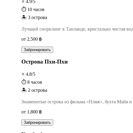
⭐ 4.9/5
⏱️ 10 часов
🏝️ 3 острова
Лучший снорклинг в Таиланде, кристально чистая во
от 2,500 ฿
Забронировать
Острова Пхи-Пхи
⭐ 4.8/5
⏱️ 8 часов
🏝️ 2 острова
Знаменитые острова из фильма «Пляж», бухта Майя 
от 1,800 ฿
Забронировать