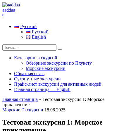
Перейти
к
aaddaa
содержанию
0
Русский
Русский
English
Search
for:
Категории экскурсий
Обзорные экскурсии по Пхукету
Морские экскурсии
Обратная связь
Сухопутные экскурсии
Прайс-лист экскурсий для активных людей
Главная страница — English
Главная страница
»
Тестовая экскурсия 1: Морское
приключение
Морские Экскурсии
18.06.2025
Тестовая экскурсия 1: Морское
приключение