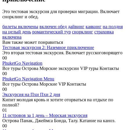
Это тестовая экскурсия для проверки миграции. Включает
снорклинг и обед.
билеты включены
включен обед
дайвинг
каякинг
на полдня
на целый день
романтический тур
снорклинг
страховка
включена
Вам также может понравиться
Тестовая экскурсия 2: Наземное приключение
Это вторая тестовая экскурсия. Включает русскоговорящего
0
0
PhuketGo Navigation
Все туры Острова Морские экскурсии VIP туры Контакты
0
0
PhuketGo Navigation Menu
Все туры Острова Морские VIP Контакты
0
0
Экскурсия на Пхи Пхи 2 дня
Кипит молодая кровь и хотите оторваться на отдыхе по
полной?
0
1
11 островов за 1 день – Морская экскурсия
Острова Панак, Джеймса Бонда, Талу. Катание на каноэ.
0
0