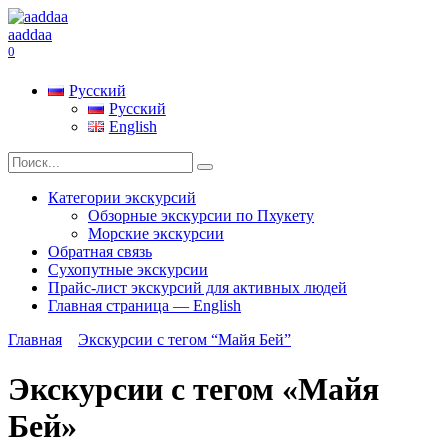
Перейти
к
aaddaa
содержанию
0
Русский
Русский
English
Search
for:
Категории экскурсий
Обзорные экскурсии по Пхукету
Морские экскурсии
Обратная связь
Сухопутные экскурсии
Прайс-лист экскурсий для активных людей
Главная страница — English
Главная
Экскурсии с тегом “Майя Бей”
Экскурсии с тегом «Майя
Бей»