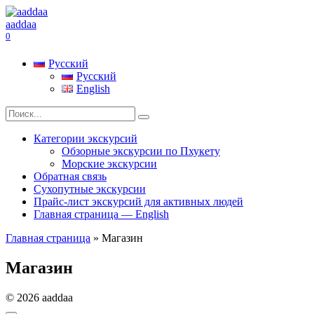
Перейти
к
aaddaa
содержанию
0
Русский
Русский
English
Search
for:
Категории экскурсий
Обзорные экскурсии по Пхукету
Морские экскурсии
Обратная связь
Сухопутные экскурсии
Прайс-лист экскурсий для активных людей
Главная страница — English
Главная страница
»
Магазин
Магазин
© 2026 aaddaa