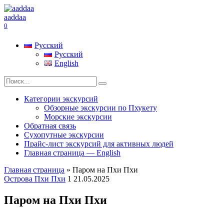
Перейти
к
aaddaa
содержанию
0
Русский
Русский
English
Search
for:
Категории экскурсий
Обзорные экскурсии по Пхукету
Морские экскурсии
Обратная связь
Сухопутные экскурсии
Прайс-лист экскурсий для активных людей
Главная страница — English
Главная страница
»
Паром на Пхи Пхи
Острова Пхи Пхи
1
21.05.2025
Паром на Пхи Пхи