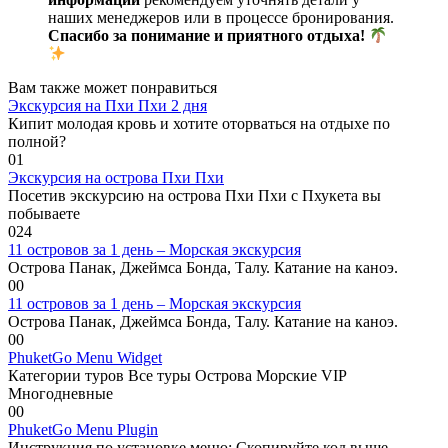
наших менеджеров или в процессе бронирования.
Спасибо за понимание и приятного отдыха!
Вам также может понравиться
Экскурсия на Пхи Пхи 2 дня
Кипит молодая кровь и хотите оторваться на отдыхе по
полной?
0
1
Экскурсия на острова Пхи Пхи
Посетив экскурсию на острова Пхи Пхи с Пхукета вы
побываете
0
24
11 островов за 1 день – Морская экскурсия
Острова Панак, Джеймса Бонда, Талу. Катание на каноэ.
0
0
11 островов за 1 день – Морская экскурсия
Острова Панак, Джеймса Бонда, Талу. Катание на каноэ.
0
0
PhuketGo Menu Widget
Категории туров Все туры Острова Морские VIP
Многодневные
0
0
PhuketGo Menu Plugin
Инструкция по установке меню: Скопируйте код выше