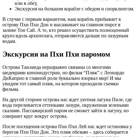
или в обе);
Экскурсия на большом корабле с обедом и снорклингом.
В случае с первым вариантом, наш корабль прибывает к
острову Пхи Пхи Дон и высаживает на главном пирсе в
заливе Тон Сай. А те, кто решил осуществить полноценный
круиз вдоль архипелага, отправляются дальше по лазурным
водам.
Экскурсия на Пхи Пхи паромом
Острова Таиланда неразрывно связаны со многими
шедеврами киноиндустрии, но фильм “Пляж” с Леонардо
ДиКаприо в главной роли буквально взорвал мир! И мы
увидим тот самый пляж, на котором проходили съемки
фильма.
На другой стороне острова нас ждет уютная лагуна Пиле, где
вода переливается оттенками лазури, окруженная зелеными
скалами. Пассажирский паром не сможет зайти в лагуну, но
совершит круг вокруг острова.
После посещения острова Пхи Пхи Лей нас ждет остановка у
берегов Пхи Пхи Дон. Это пляж обезьян – здесь собирается