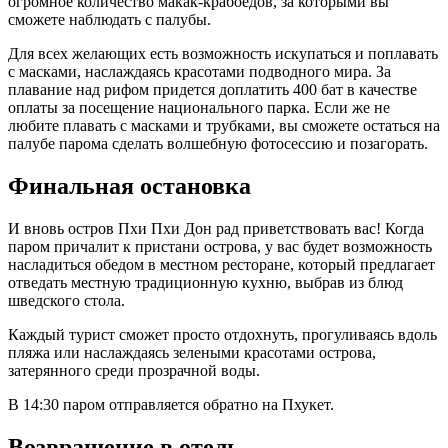
огромное количество макак-крабоедов, за которыми вы
сможете наблюдать с палубы.
Для всех желающих есть возможность искупаться и поплавать
с масками, наслаждаясь красотами подводного мира. За
плавание над рифом придется доплатить 400 бат в качестве
оплаты за посещение национального парка. Если же не
любите плавать с масками и трубками, вы сможете остаться на
палубе парома сделать волшебную фотосессию и позагорать.
Финальная остановка
И вновь остров Пхи Пхи Дон рад приветствовать вас! Когда
паром причалит к пристани острова, у вас будет возможность
насладиться обедом в местном ресторане, который предлагает
отведать местную традиционную кухню, выбрав из блюд
шведского стола.
Каждый турист сможет просто отдохнуть, прогуливаясь вдоль
пляжа или наслаждаясь зелеными красотами острова,
затерянного среди прозрачной воды.
В 14:30 паром отправляется обратно на Пхукет.
Возвращение в отель