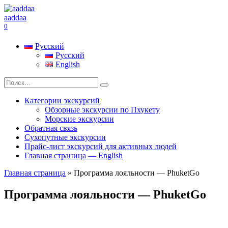
Перейти
к
aaddaa
содержанию
0
Русский
Русский
English
Search
for:
Категории экскурсий
Обзорные экскурсии по Пхукету
Морские экскурсии
Обратная связь
Сухопутные экскурсии
Прайс-лист экскурсий для активных людей
Главная страница — English
Главная страница
»
Программа лояльности — PhuketGo
Программа лояльности — PhuketGo