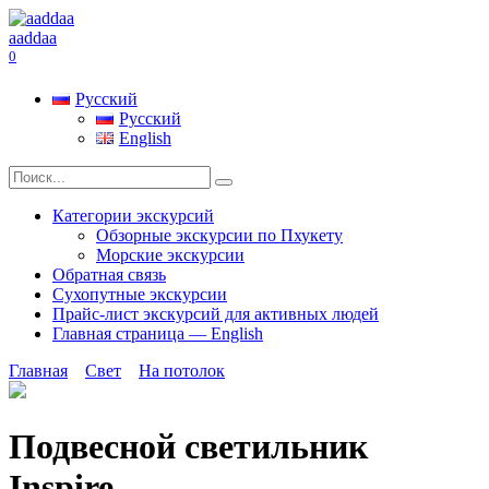
Перейти
к
aaddaa
содержанию
0
Русский
Русский
English
Search
for:
Категории экскурсий
Обзорные экскурсии по Пхукету
Морские экскурсии
Обратная связь
Сухопутные экскурсии
Прайс-лист экскурсий для активных людей
Главная страница — English
Главная
Свет
На потолок
Подвесной светильник
Inspire