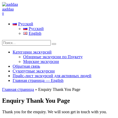
Перейти
к
aaddaa
содержанию
0
Русский
Русский
English
Search
for:
Категории экскурсий
Обзорные экскурсии по Пхукету
Морские экскурсии
Обратная связь
Сухопутные экскурсии
Прайс-лист экскурсий для активных людей
Главная страница — English
Главная страница
»
Enquiry Thank You Page
Enquiry Thank You Page
Thank you for the enquiry. We will soon get in touch with you.