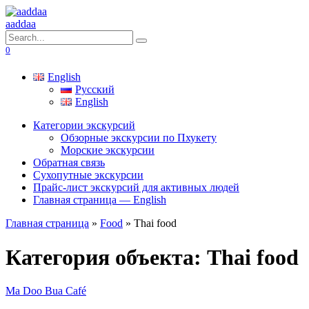
Skip
to
aaddaa
content
Search
for:
0
English
Русский
English
Категории экскурсий
Обзорные экскурсии по Пхукету
Морские экскурсии
Обратная связь
Сухопутные экскурсии
Прайс-лист экскурсий для активных людей
Главная страница — English
Главная страница
»
Food
»
Thai food
Категория объекта:
Thai food
Ma Doo Bua Café