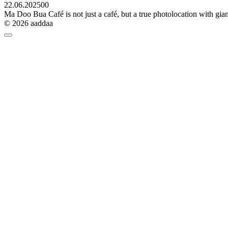
22.06.2025
0
0
Ma Doo Bua Café is not just a café, but a true photolocation with giant
© 2026 aaddaa