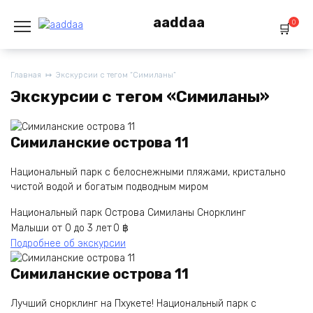
Перейти
aaddaa
к
0
содержанию
Главная
Экскурсии с тегом “Симиланы”
Экскурсии с тегом «Симиланы»
Симиланские острова 11
Национальный парк с белоснежными пляжами, кристально
чистой водой и богатым подводным миром
Национальный парк
Острова
Симиланы
Снорклинг
Малыши
от 0 до 3 лет
0
฿
Подробнее об экскурсии
Симиланские острова 11
Лучший снорклинг на Пхукете! Национальный парк с