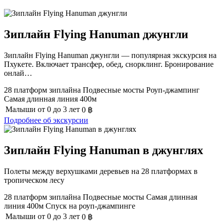
Зиплайн Flying Hanuman джунгли
Зиплайн Flying Hanuman джунгли — популярная экскурсия на
Пхукете. Включает трансфер, обед, снорклинг. Бронирование
онлай…
28 платформ зиплайна
Подвесные мосты
Роуп-джампинг
Самая длинная линия 400м
Малыши
от 0 до 3 лет
0
฿
Подробнее об экскурсии
Зиплайн Flying Hanuman в джунглях
Полеты между верхушками деревьев на 28 платформах в
тропическом лесу
28 платформ зиплайна
Подвесные мосты
Самая длинная
линия 400м
Спуск на роуп-джампинге
Малыши
от 0 до 3 лет
0
฿