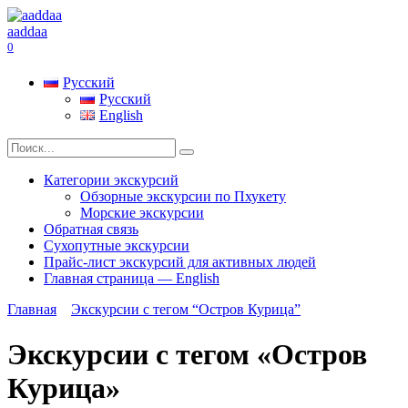
Перейти
к
aaddaa
содержанию
0
Русский
Русский
English
Search
for:
Категории экскурсий
Обзорные экскурсии по Пхукету
Морские экскурсии
Обратная связь
Сухопутные экскурсии
Прайс-лист экскурсий для активных людей
Главная страница — English
Главная
Экскурсии с тегом “Остров Курица”
Экскурсии с тегом «Остров
Курица»