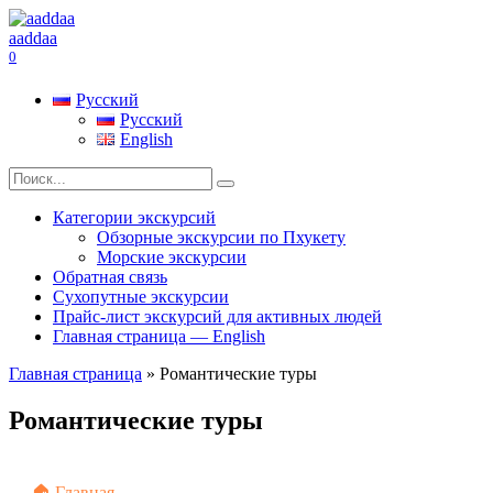
Перейти
к
aaddaa
содержанию
0
Русский
Русский
English
Search
for:
Категории экскурсий
Обзорные экскурсии по Пхукету
Морские экскурсии
Обратная связь
Сухопутные экскурсии
Прайс-лист экскурсий для активных людей
Главная страница — English
Главная страница
»
Романтические туры
Романтические туры
🏠 Главная