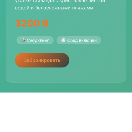
уголке Таиланда с кристально чистой
водой и белоснежными пляжами
3200 ฿
Снорклинг
Обед включен
Забронировать
Андаманский рассвет
2Д/1Н
Двухдневное приключение с ночевкой под