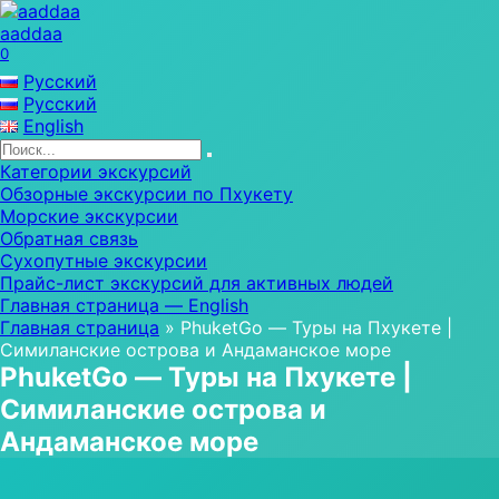
Перейти
к
aaddaa
содержанию
0
Русский
Русский
English
Search
for:
Категории экскурсий
Обзорные экскурсии по Пхукету
Морские экскурсии
Обратная связь
Сухопутные экскурсии
Прайс-лист экскурсий для активных людей
Главная страница — English
Главная страница
»
PhuketGo — Туры на Пхукете |
Симиланские острова и Андаманское море
PhuketGo — Туры на Пхукете |
Симиланские острова и
Андаманское море